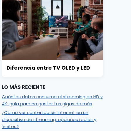
Diferencia entre TV OLED y LED
LO MÁS RECIENTE
Cuántos datos consume el streaming en HD y
4K: guía para no gastar tus gigas de más
¿Cómo ver contenido sin internet en un
dispositivo de streaming: opciones reales y
límites?