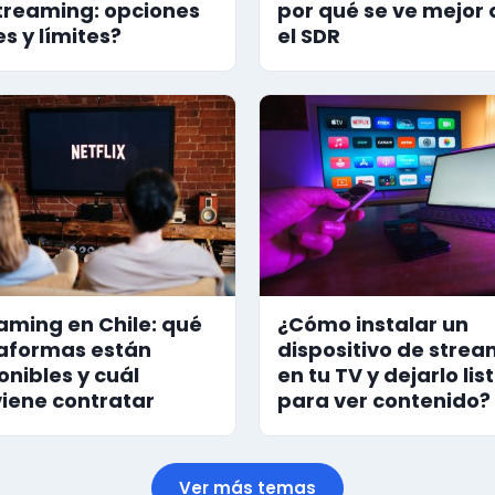
treaming: opciones
por qué se ve mejor
es y límites?
el SDR
aming en Chile: qué
¿Cómo instalar un
aformas están
dispositivo de stre
onibles y cuál
en tu TV y dejarlo lis
iene contratar
para ver contenido?
Ver más temas