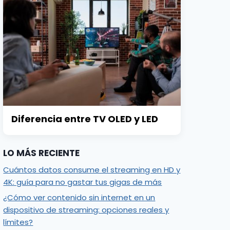
Diferencia entre TV OLED y LED
LO MÁS RECIENTE
Cuántos datos consume el streaming en HD y
4K: guía para no gastar tus gigas de más
¿Cómo ver contenido sin internet en un
dispositivo de streaming: opciones reales y
límites?