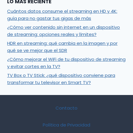
LO MÁS RECIENTE
Cuántos datos consume el streaming en HD y 4K:
guía para no gastar tus gigas de más
¿Cómo ver contenido sin internet en un dispositivo
de streaming: opciones reales y límites?
HDR en streaming: qué cambia en la imagen y por
qué se ve mejor que el SDR
¿Cómo mejorar el WiFi de tu dispositivo de streaming
y evitar cortes en la TV?
TV Box o TV Stick: ¿qué dispositivo conviene para
transformar tu televisor en Smart TV?
Contacto
Política de Privacidad