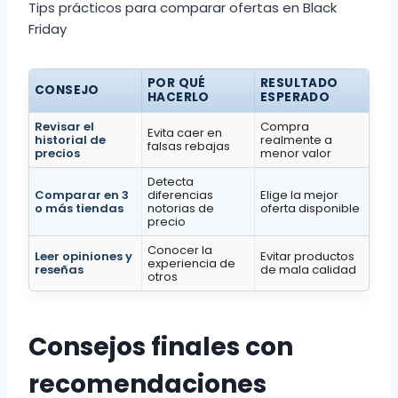
Tips prácticos para comparar ofertas en Black
Friday
POR QUÉ
RESULTADO
CONSEJO
HACERLO
ESPERADO
Revisar el
Compra
Evita caer en
historial de
realmente a
falsas rebajas
precios
menor valor
Detecta
Comparar en 3
diferencias
Elige la mejor
o más tiendas
notorias de
oferta disponible
precio
Conocer la
Leer opiniones y
Evitar productos
experiencia de
reseñas
de mala calidad
otros
Consejos finales con
recomendaciones